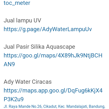
toc_meter
Jual lampu UV
https://g.page/AdyWaterLampuUv
Jual Pasir Silika Aquascape
https://goo.gl/maps/4X89hJk9NtjBCH
AN9
Ady Water Ciracas
https://maps.app.goo.gl/DqFug6kKjX4
P3K2u9
Jl. Raya Mande No.26, Cikadut, Kec. Mandalajati, Bandung,