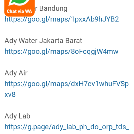
Ady Water Bandung
https://goo.gl/maps/1pxxAb9hJYB2
Ady Water Jakarta Barat
https://goo.gl/maps/8oFcqgjW4mw
Ady Air
https://goo.gl/maps/dxH7ev1whuFVSp
xv8
Ady Lab
https://g.page/ady_lab_ph_do_orp_tds_