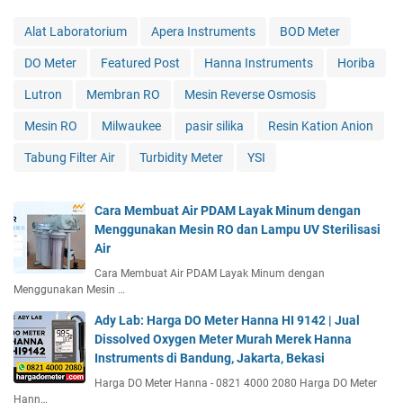
Alat Laboratorium
Apera Instruments
BOD Meter
DO Meter
Featured Post
Hanna Instruments
Horiba
Lutron
Membran RO
Mesin Reverse Osmosis
Mesin RO
Milwaukee
pasir silika
Resin Kation Anion
Tabung Filter Air
Turbidity Meter
YSI
Cara Membuat Air PDAM Layak Minum dengan
Menggunakan Mesin RO dan Lampu UV Sterilisasi
Air
Cara Membuat Air PDAM Layak Minum dengan
Menggunakan Mesin …
Ady Lab: Harga DO Meter Hanna HI 9142 | Jual
Dissolved Oxygen Meter Murah Merek Hanna
Instruments di Bandung, Jakarta, Bekasi
Harga DO Meter Hanna - 0821 4000 2080 Harga DO Meter
Hann…