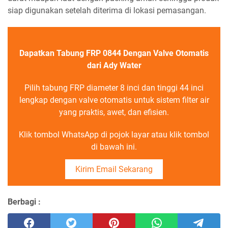
siap digunakan setelah diterima di lokasi pemasangan.
Dapatkan Tabung FRP 0844 Dengan Valve Otomatis
dari Ady Water
Pilih tabung FRP diameter 8 inci dan tinggi 44 inci
lengkap dengan valve otomatis untuk sistem filter air
yang praktis, awet, dan efisien.
Klik tombol WhatsApp di pojok layar atau klik tombol
di bawah ini.
Kirim Email Sekarang
Berbagi :