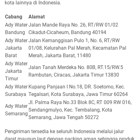
kota lainnya di Indonesia.
Cabang
Alamat
Ady Water
Jalan Mande Raya No. 26, RT/RW 01/02
Bandung
Cikadut-Cicaheum, Bandung 40194
Ady Water
Jalan Kemanggisan Pulo 1, No. 6, RT/RW
Jakarta
01/08, Kelurahan Pal Merah, Kecamatan Pal
Barat
Merah, Jakarta Barat, 11480
Ady Water
Jalan Tanah Merdeka No. 80B, RT.15/RW.5
Jakarta
Rambutan, Ciracas, Jakarta Timur 13830
Timur
Ady Water
Kupang Panjaan I No.18, DR. Soetomo, Kec.
Surabaya
Tegalsari, Kota Surabaya, Jawa Timur 60264
Jl. Palma Raya No.33 Blok 8C, RT 009 RW 016,
Ady Water
Sendangmulyo, Kec. Tembalang, Kota
Semarang
Semarang, Jawa Tengah 50272
Pengiriman tersedia ke seluruh Indonesia melalui jalur
darat maupun laut dengan packing aman sehingga produk