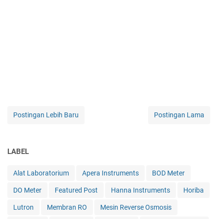
Postingan Lebih Baru
Postingan Lama
LABEL
Alat Laboratorium
Apera Instruments
BOD Meter
DO Meter
Featured Post
Hanna Instruments
Horiba
Lutron
Membran RO
Mesin Reverse Osmosis