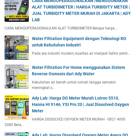
CARA MENGOPERASIONALKAN /MENGGUNAKAN
ALAT TURBIDIMETER | HARGA TURBIDITY METER |
JUAL TURBIDITY METER MURAH DI JAKARTA | ADY
LAB
CARA MENGOPERASIONALKAN ALAT TURBIDIMETER Berapa harga …
Water Filtration Equipment dengan Teknologi RO
untuk Kebutuhan Industri
Pada era industri modern, kualitas air menjadi faktor penti…
Water Filtration For Home menggunakan Sistem
Reverse Osmosis dari Ady Water
Kebutuhan air bersih untuk rumah tangga semakin
meningkat s…
Ady Lab: Harga DO Meter Murah Lutron 5510,
Hanna HI 9146, YSI Pro 20 | Jual Dissolved Oxygen
Meter
HARGA DISSOLVED OXYGEN METER MURAH - 0821 4000
2080 Bera…
Ady Lab: Harga Dissolved Oxygen Meter Apera DO