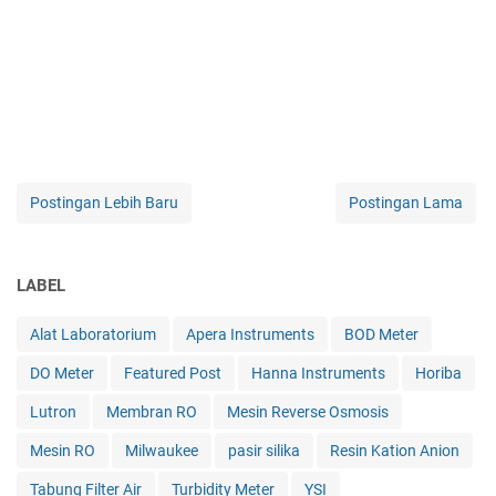
Postingan Lebih Baru
Postingan Lama
LABEL
Alat Laboratorium
Apera Instruments
BOD Meter
DO Meter
Featured Post
Hanna Instruments
Horiba
Lutron
Membran RO
Mesin Reverse Osmosis
Mesin RO
Milwaukee
pasir silika
Resin Kation Anion
Tabung Filter Air
Turbidity Meter
YSI