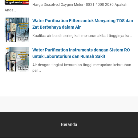
Harga Dissolved Oxygen Meter - 0821 4000 2080 Apakah
Anda…
Water Purification Filters untuk Menyaring TDS dan
Zat Berbahaya dalam Air
Kualitas air bersih sering kali menurun akibat tingginya ka…
Water Purification Instruments dengan Sistem RO
untuk Laboratorium dan Rumah Sakit
Air dengan tingkat kemurnian tinggi merupakan kebutuhan
pen…
Beranda