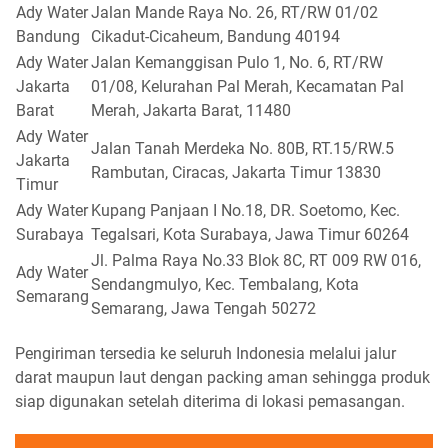
Ady Water
Jalan Mande Raya No. 26, RT/RW 01/02
Bandung
Cikadut-Cicaheum, Bandung 40194
Ady Water
Jalan Kemanggisan Pulo 1, No. 6, RT/RW
Jakarta
01/08, Kelurahan Pal Merah, Kecamatan Pal
Barat
Merah, Jakarta Barat, 11480
Ady Water
Jalan Tanah Merdeka No. 80B, RT.15/RW.5
Jakarta
Rambutan, Ciracas, Jakarta Timur 13830
Timur
Ady Water
Kupang Panjaan I No.18, DR. Soetomo, Kec.
Surabaya
Tegalsari, Kota Surabaya, Jawa Timur 60264
Jl. Palma Raya No.33 Blok 8C, RT 009 RW 016,
Ady Water
Sendangmulyo, Kec. Tembalang, Kota
Semarang
Semarang, Jawa Tengah 50272
Pengiriman tersedia ke seluruh Indonesia melalui jalur
darat maupun laut dengan packing aman sehingga produk
siap digunakan setelah diterima di lokasi pemasangan.