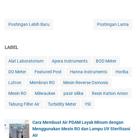
Postingan Lebih Baru
Postingan Lama
LABEL
Alat Laboratorium
Apera Instruments
BOD Meter
DO Meter
Featured Post
Hanna Instruments
Horiba
Lutron
Membran RO
Mesin Reverse Osmosis
Mesin RO
Milwaukee
pasir silika
Resin Kation Anion
Tabung Filter Air
Turbidity Meter
YSI
Cara Membuat Air PDAM Layak Minum dengan
Menggunakan Mesin RO dan Lampu UV Sterilisasi
Air