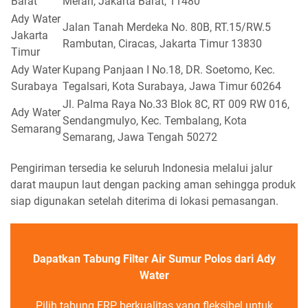
Barat
Merah, Jakarta Barat, 11480
Ady Water
Jalan Tanah Merdeka No. 80B, RT.15/RW.5
Jakarta
Rambutan, Ciracas, Jakarta Timur 13830
Timur
Ady Water
Kupang Panjaan I No.18, DR. Soetomo, Kec.
Surabaya
Tegalsari, Kota Surabaya, Jawa Timur 60264
Jl. Palma Raya No.33 Blok 8C, RT 009 RW 016,
Ady Water
Sendangmulyo, Kec. Tembalang, Kota
Semarang
Semarang, Jawa Tengah 50272
Pengiriman tersedia ke seluruh Indonesia melalui jalur
darat maupun laut dengan packing aman sehingga produk
siap digunakan setelah diterima di lokasi pemasangan.
Dapatkan Tabung Filter Air Sumur Polos dari Ady
Water
Pilih tabung FRP berkualitas yang fleksibel untuk