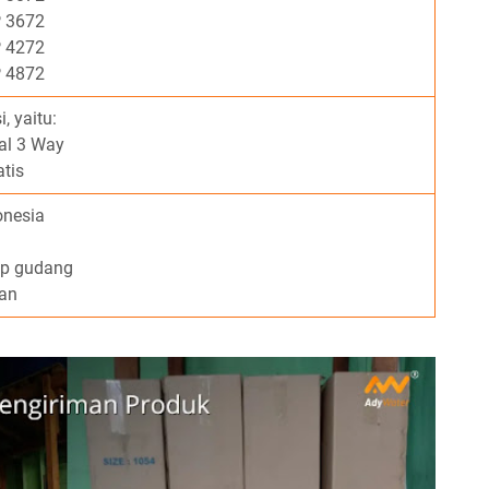
 3672
 4272
 4872
, yaitu:
al 3 Way
tis
onesia
up gudang
an