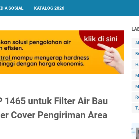
DIA SOSIAL
KATALOG 2026
LA
A
B
H
M
M
R
P 1465 untuk Filter Air Bau
T
er Cover Pengiriman Area