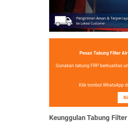
Pesan Tabung Filter Ai
Gunakan tabung FRP berkualitas untu
Klik tombol WhatsApp di 
Ki
Keunggulan Tabung Filter