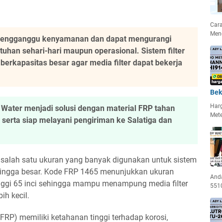
Car
Men
 mengganggu kenyamanan dan dapat mengurangi
tuhan sehari-hari maupun operasional. Sistem filter
erkapasitas besar agar media filter dapat bekerja
Bek
Har
y Water menjadi solusi dengan material FRP tahan
Met
 serta siap melayani pengiriman ke Salatiga dan
 salah satu ukuran yang banyak digunakan untuk sistem
 hingga besar. Kode FRP 1465 menunjukkan ukuran
Anda
inggi 65 inci sehingga mampu menampung media filter
5510
ih kecil.
(FRP) memiliki ketahanan tinggi terhadap korosi,