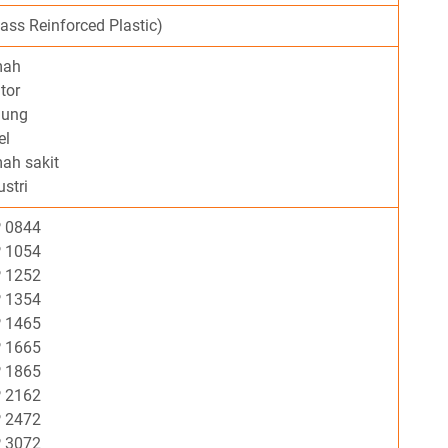
ass Reinforced Plastic)
umah
ntor
edung
el
mah sakit
ustri
 0844
 1054
 1252
 1354
 1465
 1665
 1865
 2162
 2472
 3072