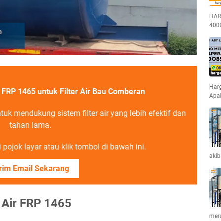
HAR
400
Harg
r FRP 1465 untuk Filter Air Bau Comberan
Apa
k mendukung sistem filter air yang lebih efektif dan
tahan lama.
pojok layar atau klik tombol di bawah ini.
akib
rim Email Sekarang
 Air FRP 1465
mer