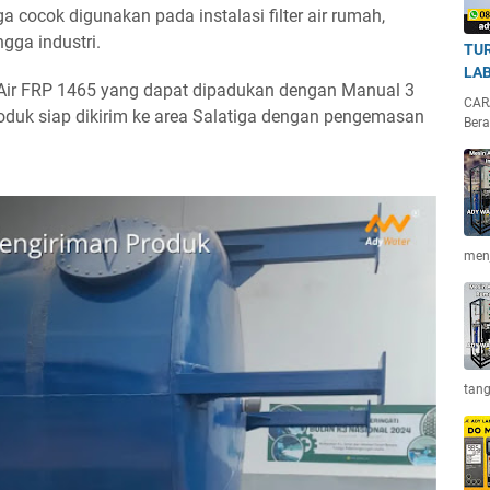
 cocok digunakan pada instalasi filter air rumah,
ngga industri.
TUR
LA
 Air FRP 1465 yang dapat dipadukan dengan Manual 3
CAR
duk siap dikirim ke area Salatiga dengan pengemasan
Bera
menj
tan