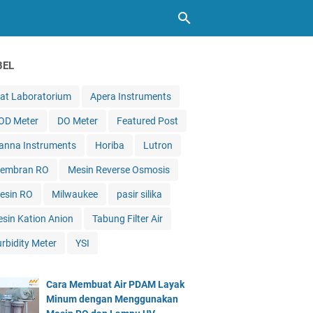
BEL
lat Laboratorium
Apera Instruments
OD Meter
DO Meter
Featured Post
anna Instruments
Horiba
Lutron
embran RO
Mesin Reverse Osmosis
esin RO
Milwaukee
pasir silika
esin Kation Anion
Tabung Filter Air
urbidity Meter
YSI
Cara Membuat Air PDAM Layak
Minum dengan Menggunakan