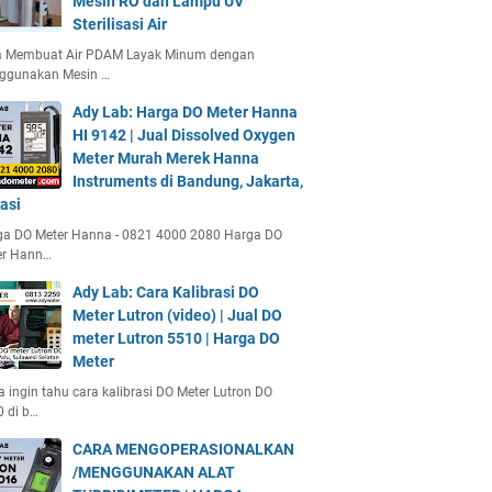
Mesin RO dan Lampu UV
Sterilisasi Air
a Membuat Air PDAM Layak Minum dengan
ggunakan Mesin …
Ady Lab: Harga DO Meter Hanna
HI 9142 | Jual Dissolved Oxygen
Meter Murah Merek Hanna
Instruments di Bandung, Jakarta,
asi
ga DO Meter Hanna - 0821 4000 2080 Harga DO
er Hann…
Ady Lab: Cara Kalibrasi DO
Meter Lutron (video) | Jual DO
meter Lutron 5510 | Harga DO
Meter
 ingin tahu cara kalibrasi DO Meter Lutron DO
 di b…
CARA MENGOPERASIONALKAN
/MENGGUNAKAN ALAT