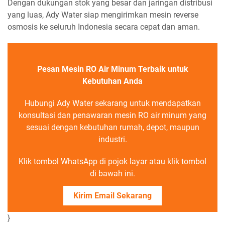
Dengan dukungan stok yang besar dan jaringan distribusi
yang luas, Ady Water siap mengirimkan mesin reverse
osmosis ke seluruh Indonesia secara cepat dan aman.
Pesan Mesin RO Air Minum Terbaik untuk
Kebutuhan Anda
Hubungi Ady Water sekarang untuk mendapatkan
konsultasi dan penawaran mesin RO air minum yang
sesuai dengan kebutuhan rumah, depot, maupun
industri.
Klik tombol WhatsApp di pojok layar atau klik tombol
di bawah ini.
Kirim Email Sekarang
}