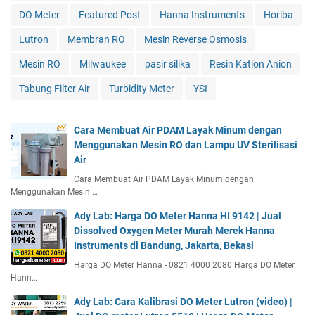
DO Meter
Featured Post
Hanna Instruments
Horiba
Lutron
Membran RO
Mesin Reverse Osmosis
Mesin RO
Milwaukee
pasir silika
Resin Kation Anion
Tabung Filter Air
Turbidity Meter
YSI
Cara Membuat Air PDAM Layak Minum dengan
Menggunakan Mesin RO dan Lampu UV Sterilisasi
Air
Cara Membuat Air PDAM Layak Minum dengan
Menggunakan Mesin …
Ady Lab: Harga DO Meter Hanna HI 9142 | Jual
Dissolved Oxygen Meter Murah Merek Hanna
Instruments di Bandung, Jakarta, Bekasi
Harga DO Meter Hanna - 0821 4000 2080 Harga DO Meter
Hann…
Ady Lab: Cara Kalibrasi DO Meter Lutron (video) |