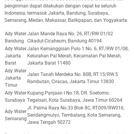
pengiriman dapat dilakukan dengan cepat ke seluruh
Indonesia, termasuk Jakarta, Bandung, Surabaya,
Semarang, Medan, Makassar, Balikpapan, dan Yogyakarta.
Ady Water
Jalan Mande Raya No. 26, RT/RW 01/02
Bandung
Cikadut-Cicaheum, Bandung 40194
Ady Water
Jalan Kemanggisan Pulo 1 No. 6, RT/RW 01/08,
Jakarta
Kelurahan Pal Merah, Kecamatan Pal Merah,
Barat
Jakarta Barat 11480
Ady Water
Jalan Tanah Merdeka No. 80B, RT.15/RW.5
Jakarta
Rambutan, Ciracas, Jakarta Timur 13830
Timur
Ady Water
Kupang Panjaan I No.18, DR. Soetomo,
Surabaya
Tegalsari, Kota Surabaya, Jawa Timur 60264
Jl. Palma Raya No.33 Blok 8C, RT009/RW016,
Ady Water
Sendangmulyo, Tembalang, Kota Semarang,
Semarang
Jawa Tengah 50272