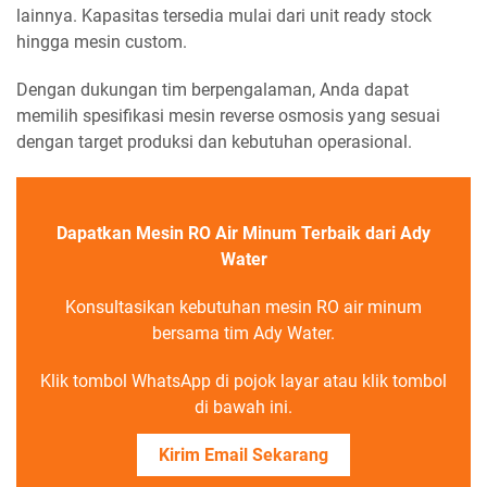
lainnya. Kapasitas tersedia mulai dari unit ready stock
hingga mesin custom.
Dengan dukungan tim berpengalaman, Anda dapat
memilih spesifikasi mesin reverse osmosis yang sesuai
dengan target produksi dan kebutuhan operasional.
Dapatkan Mesin RO Air Minum Terbaik dari Ady
Water
Konsultasikan kebutuhan mesin RO air minum
bersama tim Ady Water.
Klik tombol WhatsApp di pojok layar atau klik tombol
di bawah ini.
Kirim Email Sekarang