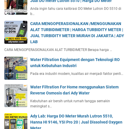
Jual DO meter Lutron 5510 | Harga DO Meter
Anda ingin tahu cara kalibrasi DO Meter Lutron DO 5510 di
b…
CARA MENGOPERASIONALKAN /MENGGUNAKAN
ALAT TURBIDIMETER | HARGA TURBIDITY METER |
JUAL TURBIDITY METER MURAH DI JAKARTA | ADY
LAB
CARA MENGOPERASIONALKAN ALAT TURBIDIMETER Berapa harga …
Water Filtration Equipment dengan Teknologi RO
untuk Kebutuhan Industri
Pada era industri modern, kualitas air menjadi faktor penti…
Water Filtration For Home menggunakan Sistem
Reverse Osmosis dari Ady Water
Kebutuhan air bersih untuk rumah tangga semakin
meningkat s…
Ady Lab: Harga DO Meter Murah Lutron 5510,
Hanna HI 9146, YSI Pro 20 | Jual Dissolved Oxygen
Meter