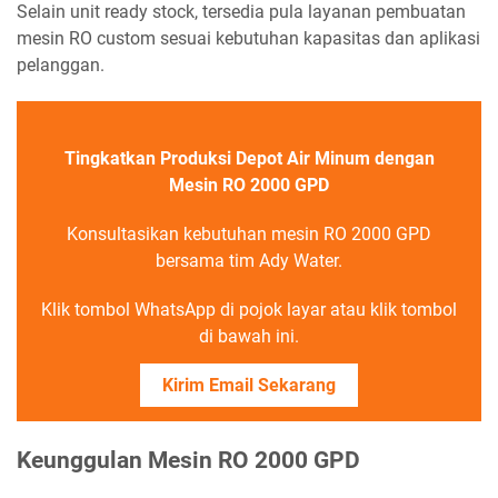
Selain unit ready stock, tersedia pula layanan pembuatan
mesin RO custom sesuai kebutuhan kapasitas dan aplikasi
pelanggan.
Tingkatkan Produksi Depot Air Minum dengan
Mesin RO 2000 GPD
Konsultasikan kebutuhan mesin RO 2000 GPD
bersama tim Ady Water.
Klik tombol WhatsApp di pojok layar atau klik tombol
di bawah ini.
Kirim Email Sekarang
Keunggulan Mesin RO 2000 GPD