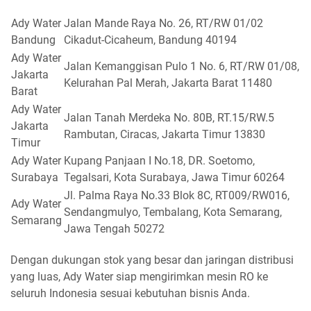
Ady Water
Jalan Mande Raya No. 26, RT/RW 01/02
Bandung
Cikadut-Cicaheum, Bandung 40194
Ady Water
Jalan Kemanggisan Pulo 1 No. 6, RT/RW 01/08,
Jakarta
Kelurahan Pal Merah, Jakarta Barat 11480
Barat
Ady Water
Jalan Tanah Merdeka No. 80B, RT.15/RW.5
Jakarta
Rambutan, Ciracas, Jakarta Timur 13830
Timur
Ady Water
Kupang Panjaan I No.18, DR. Soetomo,
Surabaya
Tegalsari, Kota Surabaya, Jawa Timur 60264
Jl. Palma Raya No.33 Blok 8C, RT009/RW016,
Ady Water
Sendangmulyo, Tembalang, Kota Semarang,
Semarang
Jawa Tengah 50272
Dengan dukungan stok yang besar dan jaringan distribusi
yang luas, Ady Water siap mengirimkan mesin RO ke
seluruh Indonesia sesuai kebutuhan bisnis Anda.