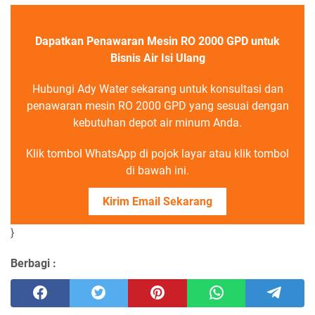
Dapatkan Penawaran Mesin RO 2000 GPD untuk
Bisnis Air Isi Ulang
Hubungi Ady Water sekarang untuk konsultasi dan
penawaran mesin RO 2000 GPD yang sesuai dengan
kebutuhan depot air minum Anda.
Klik tombol WhatsApp di pojok layar atau klik tombol
di bawah ini.
Kirim Email Sekarang
}
Berbagi :