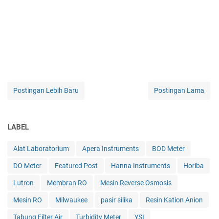
Postingan Lebih Baru
Postingan Lama
LABEL
Alat Laboratorium
Apera Instruments
BOD Meter
DO Meter
Featured Post
Hanna Instruments
Horiba
Lutron
Membran RO
Mesin Reverse Osmosis
Mesin RO
Milwaukee
pasir silika
Resin Kation Anion
Tabung Filter Air
Turbidity Meter
YSI