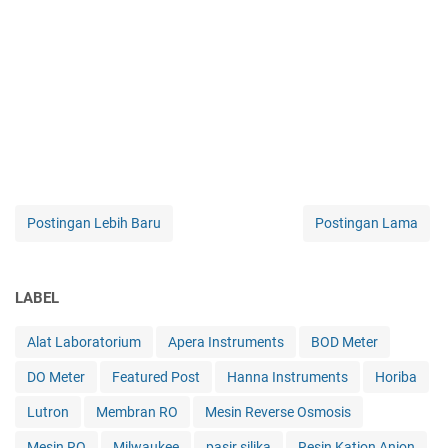
Postingan Lebih Baru
Postingan Lama
LABEL
Alat Laboratorium
Apera Instruments
BOD Meter
DO Meter
Featured Post
Hanna Instruments
Horiba
Lutron
Membran RO
Mesin Reverse Osmosis
Mesin RO
Milwaukee
pasir silika
Resin Kation Anion