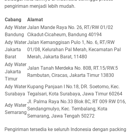
pengiriman menjadi lebih mudah.
Cabang
Alamat
Ady Water
Jalan Mande Raya No. 26, RT/RW 01/02
Bandung
Cikadut-Cicaheum, Bandung 40194
Ady Water
Jalan Kemanggisan Pulo 1, No. 6, RT/RW
Jakarta
01/08, Kelurahan Pal Merah, Kecamatan Pal
Barat
Merah, Jakarta Barat, 11480
Ady Water
Jalan Tanah Merdeka No. 80B, RT.15/RW.5
Jakarta
Rambutan, Ciracas, Jakarta Timur 13830
Timur
Ady Water
Kupang Panjaan I No.18, DR. Soetomo, Kec.
Surabaya
Tegalsari, Kota Surabaya, Jawa Timur 60264
Jl. Palma Raya No.33 Blok 8C, RT 009 RW 016,
Ady Water
Sendangmulyo, Kec. Tembalang, Kota
Semarang
Semarang, Jawa Tengah 50272
Pengiriman tersedia ke seluruh Indonesia dengan packing