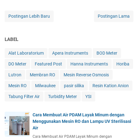
Postingan Lebih Baru
Postingan Lama
LABEL
Alat Laboratorium
Apera Instruments
BOD Meter
DO Meter
Featured Post
Hanna Instruments
Horiba
Lutron
Membran RO
Mesin Reverse Osmosis
Mesin RO
Milwaukee
pasir silika
Resin Kation Anion
Tabung Filter Air
Turbidity Meter
YSI
Cara Membuat Air PDAM Layak Minum dengan
Menggunakan Mesin RO dan Lampu UV Sterilisasi
Air
Cara Membuat Air PDAM Layak Minum dengan