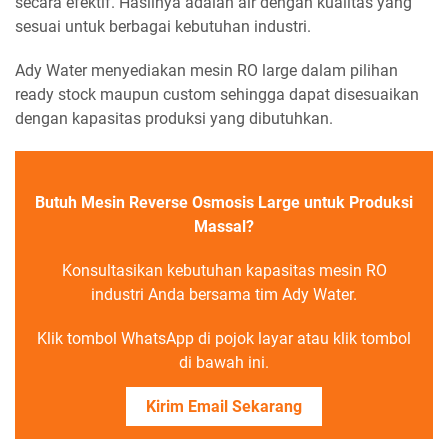
secara efektif. Hasilnya adalah air dengan kualitas yang
sesuai untuk berbagai kebutuhan industri.
Ady Water menyediakan mesin RO large dalam pilihan
ready stock maupun custom sehingga dapat disesuaikan
dengan kapasitas produksi yang dibutuhkan.
Butuh Mesin Reverse Osmosis Large untuk Produksi
Massal?
Konsultasikan kebutuhan kapasitas mesin RO
industri Anda bersama tim Ady Water.
Klik tombol WhatsApp di pojok layar atau klik tombol
di bawah ini.
Kirim Email Sekarang