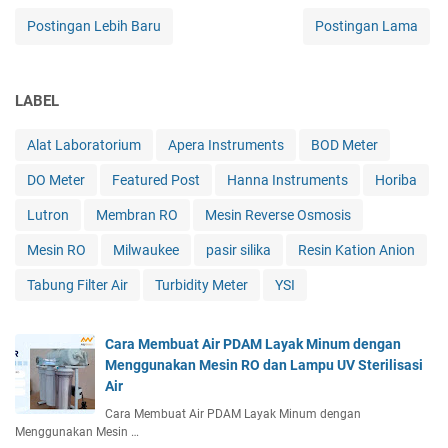
Postingan Lebih Baru
Postingan Lama
LABEL
Alat Laboratorium
Apera Instruments
BOD Meter
DO Meter
Featured Post
Hanna Instruments
Horiba
Lutron
Membran RO
Mesin Reverse Osmosis
Mesin RO
Milwaukee
pasir silika
Resin Kation Anion
Tabung Filter Air
Turbidity Meter
YSI
Cara Membuat Air PDAM Layak Minum dengan
Menggunakan Mesin RO dan Lampu UV Sterilisasi
Air
Cara Membuat Air PDAM Layak Minum dengan
Menggunakan Mesin …