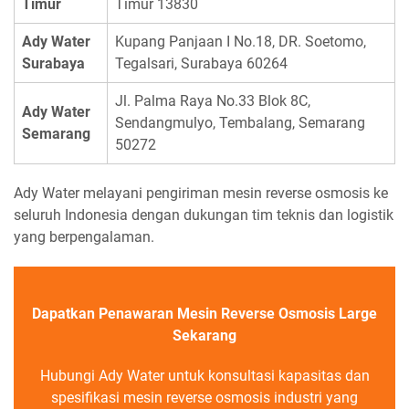
Timur
Timur 13830
Ady Water
Kupang Panjaan I No.18, DR. Soetomo,
Surabaya
Tegalsari, Surabaya 60264
Jl. Palma Raya No.33 Blok 8C,
Ady Water
Sendangmulyo, Tembalang, Semarang
Semarang
50272
Ady Water melayani pengiriman mesin reverse osmosis ke
seluruh Indonesia dengan dukungan tim teknis dan logistik
yang berpengalaman.
Dapatkan Penawaran Mesin Reverse Osmosis Large
Sekarang
Hubungi Ady Water untuk konsultasi kapasitas dan
spesifikasi mesin reverse osmosis industri yang