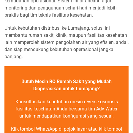
kemudahan operasional. Sistem ini dirancang agar
monitoring dan penggunaan sehari-hari menjadi lebih
praktis bagi tim teknis fasilitas kesehatan.
Untuk kebutuhan distribusi ke Lumajang, solusi ini
membantu rumah sakit, klinik, maupun fasilitas kesehatan
lain memperoleh sistem pengolahan air yang efisien, andal,
dan siap mendukung kebutuhan operasional jangka
panjang.
Butuh Mesin RO Rumah Sakit yang Mudah
Dioperasikan untuk Lumajang?
Konsultasikan kebutuhan mesin reverse osmosis
fasilitas kesehatan Anda bersama tim Ady Water
untuk mendapatkan konfigurasi yang sesuai.
Klik tombol WhatsApp di pojok layar atau klik tombol