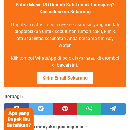
Butuh Mesin RO Rumah Sakit untuk Lumajang?
Konsultasikan Sekarang
Dapatkan solusi mesin reverse osmosis yang mudah
dioperasikan untuk kebutuhan rumah sakit, klinik,
atau fasilitas kesehatan Anda bersama tim Ady
Water.
Klik tombol WhatsApp di pojok layar atau klik tombol
di bawah ini.
Kirim Email Sekarang
Berbagi :
Anda mungkin menyukai postingan ini :