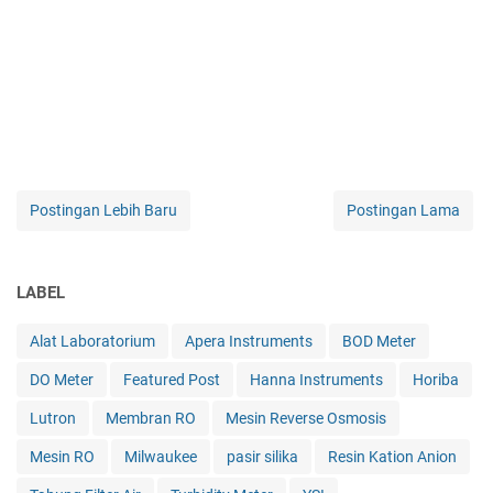
Postingan Lebih Baru
Postingan Lama
LABEL
Alat Laboratorium
Apera Instruments
BOD Meter
DO Meter
Featured Post
Hanna Instruments
Horiba
Lutron
Membran RO
Mesin Reverse Osmosis
Mesin RO
Milwaukee
pasir silika
Resin Kation Anion