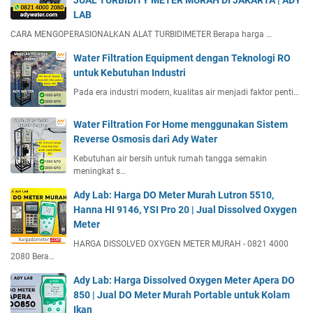
JUAL TURBIDITY METER MURAH DI JAKARTA | ADY
LAB
CARA MENGOPERASIONALKAN ALAT TURBIDIMETER Berapa harga …
Water Filtration Equipment dengan Teknologi RO
untuk Kebutuhan Industri
Pada era industri modern, kualitas air menjadi faktor penti…
Water Filtration For Home menggunakan Sistem
Reverse Osmosis dari Ady Water
Kebutuhan air bersih untuk rumah tangga semakin
meningkat s…
Ady Lab: Harga DO Meter Murah Lutron 5510,
Hanna HI 9146, YSI Pro 20 | Jual Dissolved Oxygen
Meter
HARGA DISSOLVED OXYGEN METER MURAH - 0821 4000
2080 Bera…
Ady Lab: Harga Dissolved Oxygen Meter Apera DO
850 | Jual DO Meter Murah Portable untuk Kolam
Ikan