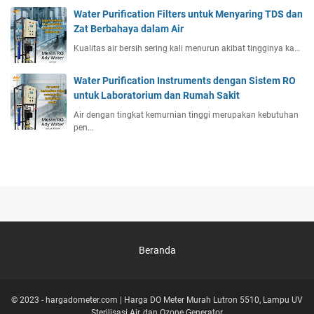
Water Purification Filters untuk Menyaring TDS dan
Zat Berbahaya dalam Air
Kualitas air bersih sering kali menurun akibat tingginya ka…
Water Purification Instruments dengan Sistem RO
untuk Laboratorium dan Rumah Sakit
Air dengan tingkat kemurnian tinggi merupakan kebutuhan
pen…
Beranda
© 2023 -
hargadometer.com | Harga DO Meter Murah Lutron 5510, Lampu UV
Sterilisasi Air, dan Ozone Generator