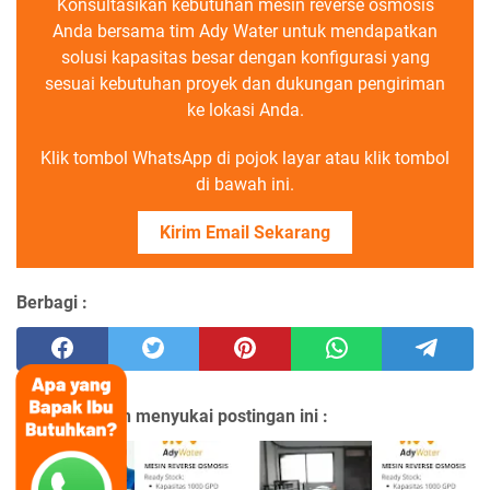
Konsultasikan kebutuhan mesin reverse osmosis
Anda bersama tim Ady Water untuk mendapatkan
solusi kapasitas besar dengan konfigurasi yang
sesuai kebutuhan proyek dan dukungan pengiriman
ke lokasi Anda.
Klik tombol WhatsApp di pojok layar atau klik tombol
di bawah ini.
Kirim Email Sekarang
Berbagi :
Anda mungkin menyukai postingan ini :