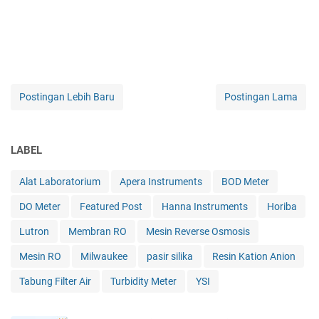
Postingan Lebih Baru
Postingan Lama
LABEL
Alat Laboratorium
Apera Instruments
BOD Meter
DO Meter
Featured Post
Hanna Instruments
Horiba
Lutron
Membran RO
Mesin Reverse Osmosis
Mesin RO
Milwaukee
pasir silika
Resin Kation Anion
Tabung Filter Air
Turbidity Meter
YSI