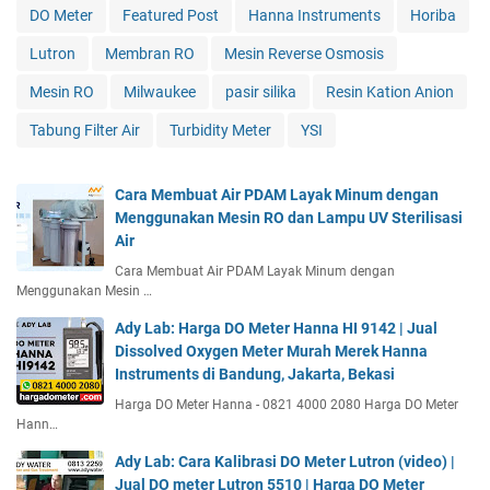
DO Meter
Featured Post
Hanna Instruments
Horiba
Lutron
Membran RO
Mesin Reverse Osmosis
Mesin RO
Milwaukee
pasir silika
Resin Kation Anion
Tabung Filter Air
Turbidity Meter
YSI
Cara Membuat Air PDAM Layak Minum dengan
Menggunakan Mesin RO dan Lampu UV Sterilisasi
Air
Cara Membuat Air PDAM Layak Minum dengan
Menggunakan Mesin …
Ady Lab: Harga DO Meter Hanna HI 9142 | Jual
Dissolved Oxygen Meter Murah Merek Hanna
Instruments di Bandung, Jakarta, Bekasi
Harga DO Meter Hanna - 0821 4000 2080 Harga DO Meter
Hann…
Ady Lab: Cara Kalibrasi DO Meter Lutron (video) |
Jual DO meter Lutron 5510 | Harga DO Meter