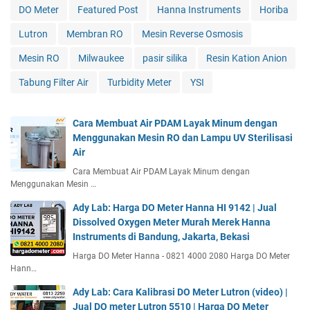
DO Meter
Featured Post
Hanna Instruments
Horiba
Lutron
Membran RO
Mesin Reverse Osmosis
Mesin RO
Milwaukee
pasir silika
Resin Kation Anion
Tabung Filter Air
Turbidity Meter
YSI
Cara Membuat Air PDAM Layak Minum dengan
Menggunakan Mesin RO dan Lampu UV Sterilisasi
Air
Cara Membuat Air PDAM Layak Minum dengan
Menggunakan Mesin …
Ady Lab: Harga DO Meter Hanna HI 9142 | Jual
Dissolved Oxygen Meter Murah Merek Hanna
Instruments di Bandung, Jakarta, Bekasi
Harga DO Meter Hanna - 0821 4000 2080 Harga DO Meter
Hann…
Ady Lab: Cara Kalibrasi DO Meter Lutron (video) |
Jual DO meter Lutron 5510 | Harga DO Meter