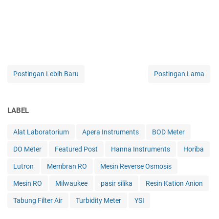
Postingan Lebih Baru
Postingan Lama
LABEL
Alat Laboratorium
Apera Instruments
BOD Meter
DO Meter
Featured Post
Hanna Instruments
Horiba
Lutron
Membran RO
Mesin Reverse Osmosis
Mesin RO
Milwaukee
pasir silika
Resin Kation Anion
Tabung Filter Air
Turbidity Meter
YSI