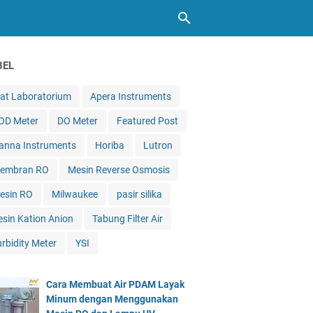
BEL
lat Laboratorium
Apera Instruments
OD Meter
DO Meter
Featured Post
anna Instruments
Horiba
Lutron
embran RO
Mesin Reverse Osmosis
esin RO
Milwaukee
pasir silika
esin Kation Anion
Tabung Filter Air
urbidity Meter
YSI
Cara Membuat Air PDAM Layak
Minum dengan Menggunakan