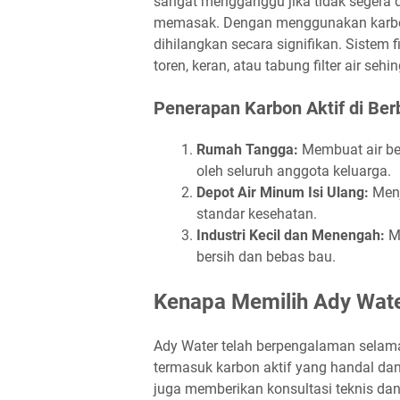
sangat mengganggu jika tidak segera 
memasak. Dengan menggunakan karbon 
dihilangkan secara signifikan. Sistem
toren, keran, atau tabung filter air s
Penerapan Karbon Aktif di Ber
Rumah Tangga:
Membuat air ber
oleh seluruh anggota keluarga.
Depot Air Minum Isi Ulang:
Menj
standar kesehatan.
Industri Kecil dan Menengah:
Me
bersih dan bebas bau.
Kenapa Memilih Ady Water
Ady Water telah berpengalaman selama
termasuk karbon aktif yang handal dan 
juga memberikan konsultasi teknis dan