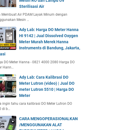
Mesin RO dan Lampu UV
Sterilisasi Air
a Membuat Air PDAM Layak Minum dengan
ggunakan Mesin …
Ady Lab: Harga DO Meter Hanna
HI 9142 | Jual Dissolved Oxygen
Meter Murah Merek Hanna
Instruments di Bandung, Jakarta,
asi
ga DO Meter Hanna - 0821 4000 2080 Harga DO
er Hann…
Ady Lab: Cara Kalibrasi DO
Meter Lutron (video) | Jual DO
meter Lutron 5510 | Harga DO
Meter
 ingin tahu cara kalibrasi DO Meter Lutron DO
 di b…
CARA MENGOPERASIONALKAN
/MENGGUNAKAN ALAT