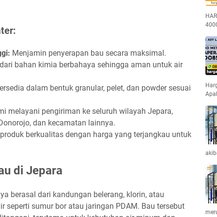
HAR
400
ter:
gi:
Menjamin penyerapan bau secara maksimal.
dari bahan kimia berbahaya sehingga aman untuk air
Harg
ersedia dalam bentuk granular, pelet, dan powder sesuai
Apa
i melayani pengiriman ke seluruh wilayah Jepara,
 Donorojo, dan kecamatan lainnya.
roduk berkualitas dengan harga yang terjangkau untuk
akib
au di Jepara
a berasal dari kandungan belerang, klorin, atau
r seperti sumur bor atau jaringan PDAM. Bau tersebut
mer