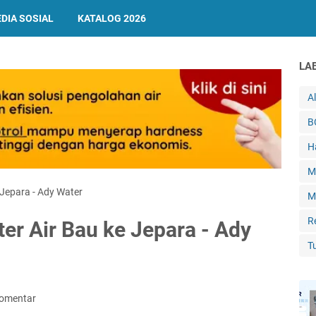
DIA SOSIAL
KATALOG 2026
LA
A
B
H
M
e Jepara - Ady Water
M
R
lter Air Bau ke Jepara - Ady
T
Komentar