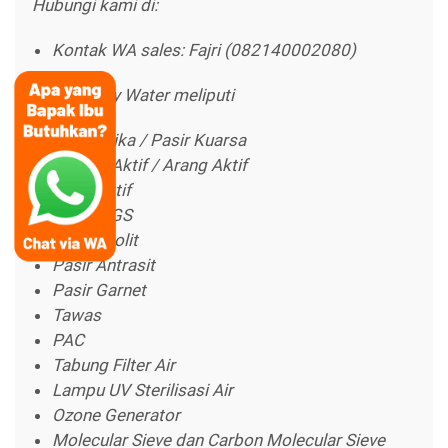
Hubungi kami di:
Kontak WA sales: Fajri (082140002080)
Produk Ady Water meliputi
Pasir Silika / Pasir Kuarsa
Karbon Aktif / Arang Aktif
Pasir Aktif
Pasir MGS
Pasir Zeolit
Pasir Antrasit
Pasir Garnet
Tawas
PAC
Tabung Filter Air
Lampu UV Sterilisasi Air
Ozone Generator
Molecular Sieve dan Carbon Molecular Sieve