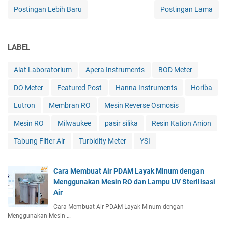
Postingan Lebih Baru
Postingan Lama
LABEL
Alat Laboratorium
Apera Instruments
BOD Meter
DO Meter
Featured Post
Hanna Instruments
Horiba
Lutron
Membran RO
Mesin Reverse Osmosis
Mesin RO
Milwaukee
pasir silika
Resin Kation Anion
Tabung Filter Air
Turbidity Meter
YSI
Cara Membuat Air PDAM Layak Minum dengan
Menggunakan Mesin RO dan Lampu UV Sterilisasi
Air
Cara Membuat Air PDAM Layak Minum dengan
Menggunakan Mesin …