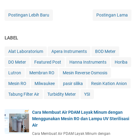
Postingan Lebih Baru
Postingan Lama
LABEL
Alat Laboratorium
Apera Instruments
BOD Meter
DO Meter
Featured Post
Hanna Instruments
Horiba
Lutron
Membran RO
Mesin Reverse Osmosis
Mesin RO
Milwaukee
pasir silika
Resin Kation Anion
Tabung Filter Air
Turbidity Meter
YSI
Cara Membuat Air PDAM Layak Minum dengan
Menggunakan Mesin RO dan Lampu UV Sterilisasi
Air
Cara Membuat Air PDAM Layak Minum dengan