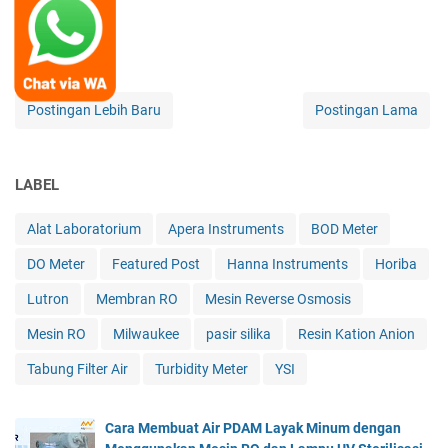
Postingan Lebih Baru
Postingan Lama
LABEL
Alat Laboratorium
Apera Instruments
BOD Meter
DO Meter
Featured Post
Hanna Instruments
Horiba
Lutron
Membran RO
Mesin Reverse Osmosis
Mesin RO
Milwaukee
pasir silika
Resin Kation Anion
Tabung Filter Air
Turbidity Meter
YSI
Cara Membuat Air PDAM Layak Minum dengan