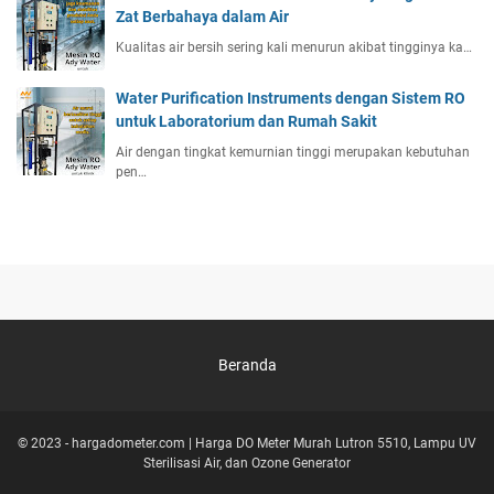
Zat Berbahaya dalam Air
Kualitas air bersih sering kali menurun akibat tingginya ka…
Water Purification Instruments dengan Sistem RO
untuk Laboratorium dan Rumah Sakit
Air dengan tingkat kemurnian tinggi merupakan kebutuhan
pen…
Beranda
© 2023 -
hargadometer.com | Harga DO Meter Murah Lutron 5510, Lampu UV
Sterilisasi Air, dan Ozone Generator