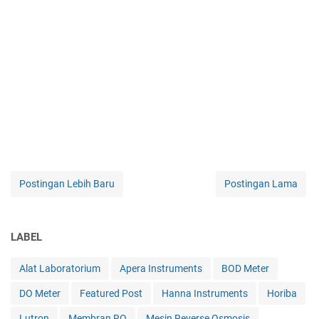
Postingan Lebih Baru
Postingan Lama
LABEL
Alat Laboratorium
Apera Instruments
BOD Meter
DO Meter
Featured Post
Hanna Instruments
Horiba
Lutron
Membran RO
Mesin Reverse Osmosis