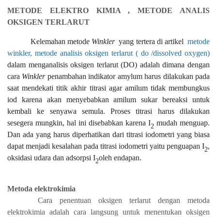
METODE ELEKTRO KIMIA , METODE ANALIS
OKSIGEN TERLARUT
Kelemahan metode
Winkler
yang tertera di artikel
metode
winkler, metode analisis oksigen terlarut ( do /dissolved oxygen)
dalam menganalisis oksigen terlarut (DO) adalah dimana
dengan
cara
Winkler
penambahan indikator amylum harus dilakukan pada
saat mendekati titik akhir titrasi agar amilum tidak membungkus
iod karena akan menyebabkan amilum sukar bereaksi untuk
kembali ke senyawa semula. Proses titrasi harus dilakukan
sesegera mungkin, hal ini disebabkan karena I
mudah menguap.
2
Dan ada yang harus diperhatikan dari titrasi iodometri yang biasa
dapat menjadi kesalahan pada titrasi iodometri yaitu penguapan I
,
2
oksidasi udara dan adsorpsi I
oleh endapan.
2
Metoda elektrokimia
Cara penentuan oksigen terlarut dengan
metoda
elektrokimia adalah cara langsung untuk
menentukan oksigen