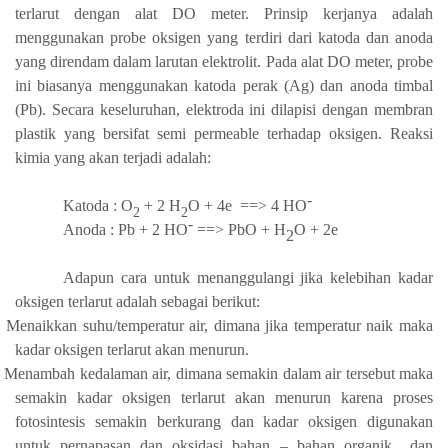
terlarut dengan alat DO meter. Prinsip kerjanya adalah
menggunakan probe oksigen yang terdiri dari katoda dan anoda
yang direndam dalam larutan elektrolit.
Pada alat DO meter, probe
ini biasanya
menggunakan katoda perak (Ag) dan anoda
t
imbal
(Pb). Secara keseluruhan, elektroda ini dilapisi dengan membran
plastik yang bersifat semi permeable terhadap oksigen.
Reaksi
kimia
yang akan terjadi adalah
:
-
Katoda : O
+ 2 H
O + 4e
==>
4 HO
2
2
-
Anoda : Pb + 2 HO
==>
PbO + H
O
+ 2e
2
Adapun cara untuk menanggulangi jika kelebihan kadar
oksigen terlarut adalah sebagai berikut:
Menaikkan suhu/temperatur air, dimana jika temperatur naik maka
kadar oksigen terlarut akan menurun.
Menambah kedalaman air, dimana semakin dalam air tersebut maka
semakin kadar oksigen terlarut akan menurun karena proses
fotosintesis semakin berkurang dan kadar oksigen digunakan
untuk pernapasan dan oksidasi bahan – bahan organik
dan