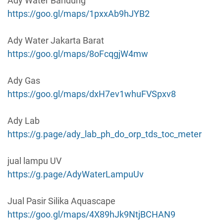
Ady Water Bandung
https://goo.gl/maps/1pxxAb9hJYB2
Ady Water Jakarta Barat
https://goo.gl/maps/8oFcqgjW4mw
Ady Gas
https://goo.gl/maps/dxH7ev1whuFVSpxv8
Ady Lab
https://g.page/ady_lab_ph_do_orp_tds_toc_meter
jual lampu UV
https://g.page/AdyWaterLampuUv
Jual Pasir Silika Aquascape
https://goo.gl/maps/4X89hJk9NtjBCHAN9