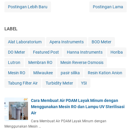
Postingan Lebih Baru
Postingan Lama
LABEL
Alat Laboratorium
Apera Instruments
BOD Meter
DO Meter
Featured Post
Hanna Instruments
Horiba
Lutron
Membran RO
Mesin Reverse Osmosis
Mesin RO
Milwaukee
pasir silika
Resin Kation Anion
Tabung Filter Air
Turbidity Meter
YSI
Cara Membuat Air PDAM Layak Minum dengan
Menggunakan Mesin RO dan Lampu UV Sterilisasi
Air
Cara Membuat Air PDAM Layak Minum dengan
Menggunakan Mesin …